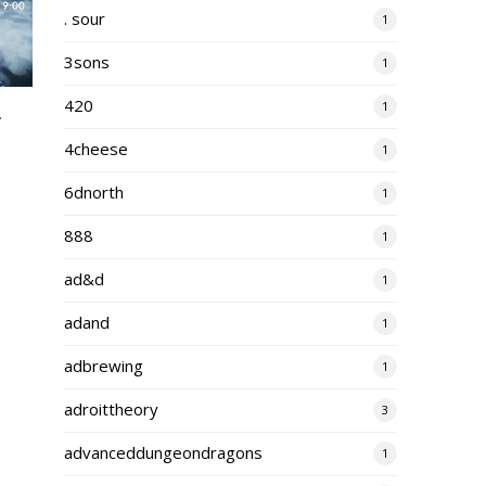
. sour
1
3sons
1
420
1
.
4cheese
1
6dnorth
1
888
1
ad&d
1
adand
1
adbrewing
1
adroittheory
3
advanceddungeondragons
1