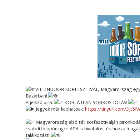
VIII. INDOOR SÖRFESZTIVÁL, Magyarország egyetle
Bazárban!
A jelszó újra:
KORLÁTLAN SÖRKÓSTOLÁS!
Jegyek már kaphatóak:
https://tinyurl.com/3jt5f
---
Magyarország első téli sörfesztiválján pironkod
családi heppöningre APA is hivatalos, és hozza magáv
találkozást!