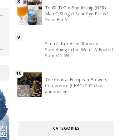
To Øl (DK) x Buddelship (GER) -
Man O'Sting // Sour Rye Pils w/
Rose Hip //
Siren (UK) x Alien: Romulus -
Something In the Water // Fruited
Sour // 5.6%
The Central European Brewers
Conference (CEBC) 2025 has
announced!
CATEGORIES