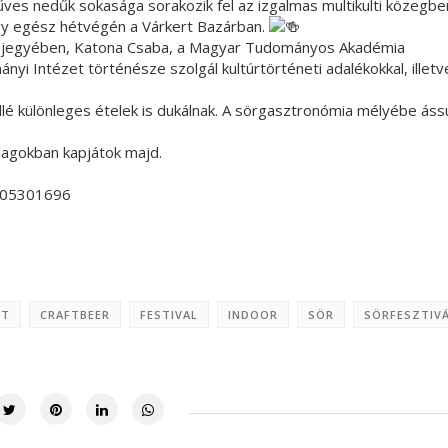
es nedűk sokasága sorakozik fel az izgalmas multikulti közegbe
gy egész hétvégén a Várkert Bazárban.
jegyében, Katona Csaba, a Magyar Tudományos Akadémia
 Intézet történésze szolgál kultúrtörténeti adalékokkal, illetv
mellé különleges ételek is dukálnak. A sörgasztronómia mélyébe áss
adagokban kapjátok majd.
805301696
ST
CRAFTBEER
FESTIVAL
INDOOR
SÖR
SÖRFESZTIV