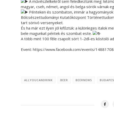
A művészlelkekről sem feledkeztünk meg: kézműv
magyar, cseh, német, angol és belga sörök várnak e
Pénteken és szombaton, immár a hagyományok 
Bölcsészettudományi Kutatóközpont Történettudományi
tart sörivó versenyeket.
És ha már ezt ilyen jól kifőztük: a különleges italok 
bele magunkat péntek és szombat este.
A több mint 100 féle csapolt sört 1-2dl-es kóstoló 
Event: https://www.facebook.com/events/1488170
ALLYOUCANDRINK
BEER
BEERNEWS
BUDAPE