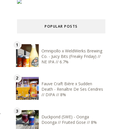
POPULAR POSTS
Omnipollo x WeldWerks Brewing
Co. - Juicy Bits (Freaky Friday) //
NE IPA // 6.7%
Fauve Craft Bière x Sudden
Death - Renaître De Ses Cendres
// DIPA // 8%
A
Duckpond (SWE) - Oonga
Doonga // Fruited Gose // 8%