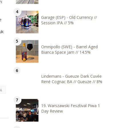
n:
Garage (ESP) - Old Currency //
e
Session IPA // 5%
uk
Omnipollo (SWE) - Barrel Aged
Bianca Space Jam // 14.5%
Lindemans - Gueuze Dark Cuvée
René Cognac BA // Gueuze // 8%
ÁL
19. Warszawski Fesztival Piwa 1
Day Review