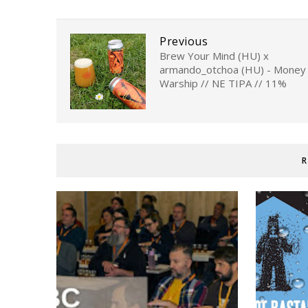
Previous
Brew Your Mind (HU) x
armando_otchoa (HU) - Money
Warship // NE TIPA // 11%
R