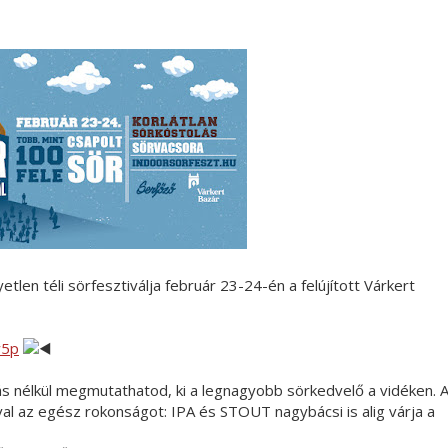
n téli sörfesztiválja február 23-24-én a felújított Várkert
w5p
ás nélkül megmutathatod, ki a legnagyobb sörkedvelő a vidéken. 
al az egész rokonságot: IPA és STOUT nagybácsi is alig várja a