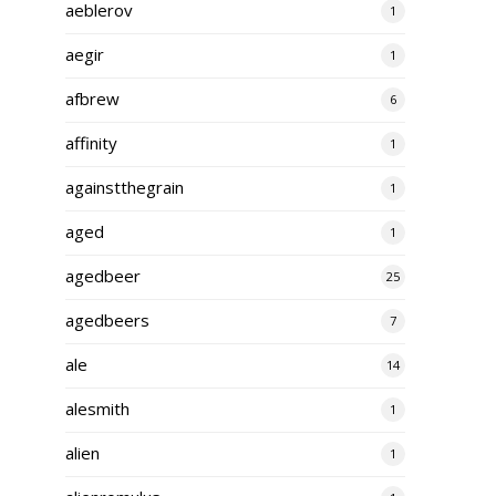
aeblerov
1
aegir
1
afbrew
6
affinity
1
againstthegrain
1
aged
1
agedbeer
25
agedbeers
7
ale
14
alesmith
1
alien
1