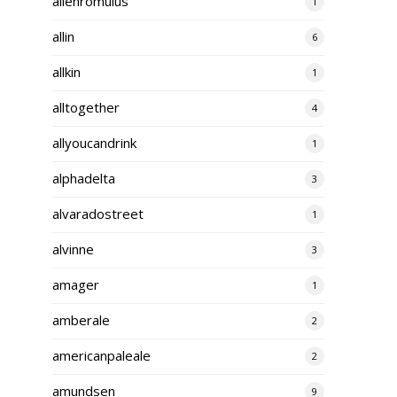
alienromulus
1
allin
6
allkin
1
alltogether
4
allyoucandrink
1
alphadelta
3
alvaradostreet
1
alvinne
3
amager
1
amberale
2
americanpaleale
2
amundsen
9